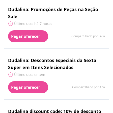
Dudalina: Promoções de Peças na Seção
Sale
Último uso: há 7 horas
Pegar oferecer →
Compartilhado por Lívia
Dudalina: Descontos Especiais da Sexta
Super em Itens Selecionados
Último uso: ontem
Pegar oferecer →
Compartilhado por Ana
Dudalina discount code: 10% de desconto