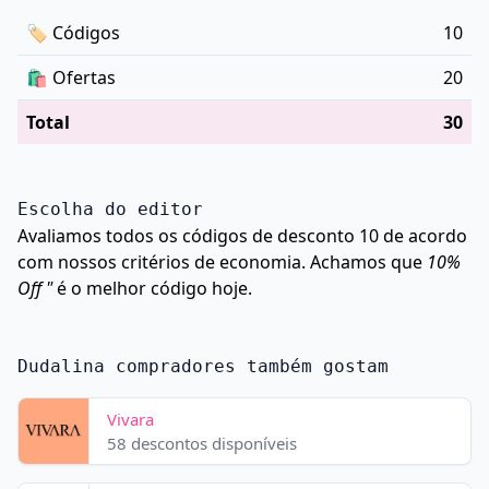
🏷
Códigos
10
🛍️
Ofertas
20
Total
30
Escolha do editor
Avaliamos todos os códigos de desconto 10 de acordo
com nossos critérios de economia. Achamos que
10%
Off "
é o melhor código hoje.
Dudalina compradores também gostam
Vivara
58 descontos disponíveis