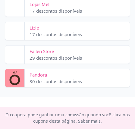
Lojas Mel
17 descontos disponíveis
Lizie
17 descontos disponíveis
Fallen Store
29 descontos disponíveis
Pandora
30 descontos disponíveis
O coupora pode ganhar uma comissão quando você clica nos
cupons desta página.
Saber mais
.