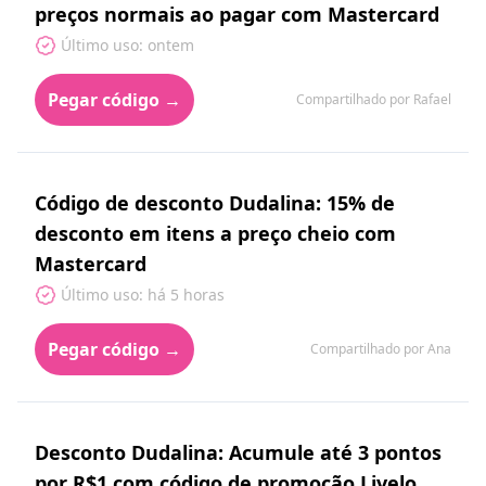
preços normais ao pagar com Mastercard
Último uso: ontem
Pegar código →
Compartilhado por Rafael
Código de desconto Dudalina: 15% de
desconto em itens a preço cheio com
Mastercard
Último uso: há 5 horas
Pegar código →
Compartilhado por Ana
Desconto Dudalina: Acumule até 3 pontos
por R$1 com código de promoção Livelo