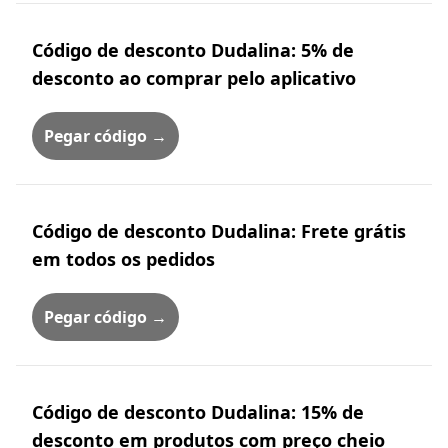
Código de desconto Dudalina: 5% de
desconto ao comprar pelo aplicativo
Pegar código →
Código de desconto Dudalina: Frete grátis
em todos os pedidos
Pegar código →
Código de desconto Dudalina: 15% de
desconto em produtos com preço cheio