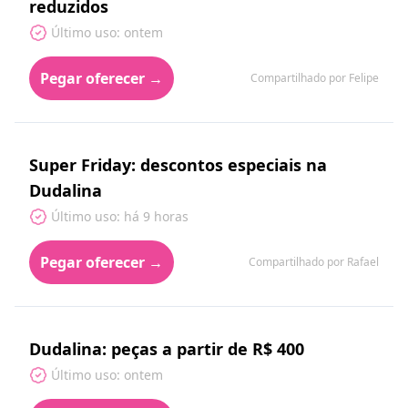
reduzidos
Último uso: ontem
Pegar oferecer →
Compartilhado por Felipe
Super Friday: descontos especiais na
Dudalina
Último uso: há 9 horas
Pegar oferecer →
Compartilhado por Rafael
Dudalina: peças a partir de R$ 400
Último uso: ontem