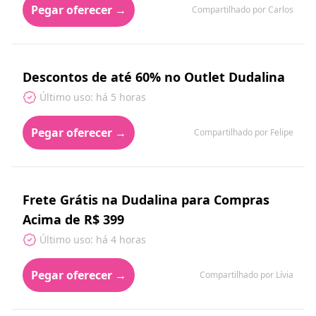
Pegar oferecer →
Compartilhado por Carlos
Descontos de até 60% no Outlet Dudalina
Último uso: há 5 horas
Pegar oferecer →
Compartilhado por Felipe
Frete Grátis na Dudalina para Compras
Acima de R$ 399
Último uso: há 4 horas
Pegar oferecer →
Compartilhado por Lívia