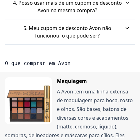
Sim, os cupons da Avon geralmente têm um prazo
cupom. É só inserir o código e aplicar para que o
4. Posso usar mais de um cupom de desconto
de validade. É importante sempre verificar as
desconto seja calculado no total da sua compra.
Avon na mesma compra?
condições de cada oferta para saber até quando o
Geralmente, a possibilidade de combinar cupons
cupom pode ser usado. Alguns podem expirar
5. Meu cupom de desconto Avon não
ou promoções depende das regras de cada
antes ou ter limite de uso.
funcionou, o que pode ser?
oferta. Algumas promoções da Avon podem ser
Se o cupom não aplicar, confira a data de validade.
combinadas, outras não. Verifique os termos e
Ele pode ter expirado. Veja também se há um
condições para ter certeza.
O que comprar em Avon
valor mínimo de compra, se ele é válido para os
produtos que você escolheu ou se é de uso único.
Maquiagem
A Avon tem uma linha extensa
de maquiagem para boca, rosto
e olhos. São bases, batons de
diversas cores e acabamentos
(matte, cremoso, líquido),
sombras, delineadores e máscaras para cílios. Eles