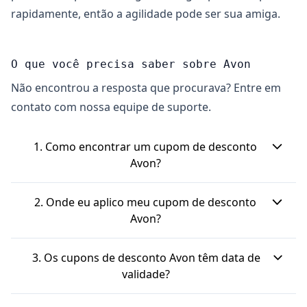
rapidamente, então a agilidade pode ser sua amiga.
O que você precisa saber sobre Avon
Não encontrou a resposta que procurava? Entre em
contato com nossa equipe de suporte.
1. Como encontrar um cupom de desconto
Avon?
Você pode encontrar cupons de desconto Avon
2. Onde eu aplico meu cupom de desconto
em sites parceiros de cupons e cashback. É
Avon?
sempre bom também verificar o site oficial da
Depois de escolher seus produtos na Avon, vá
Avon, se cadastrar na newsletter para receber
3. Os cupons de desconto Avon têm data de
para o carrinho de compras. Lá, você encontrará
ofertas por e-mail, e ficar de olho em datas
validade?
um campo específico para colar o código do
especiais de promoções.