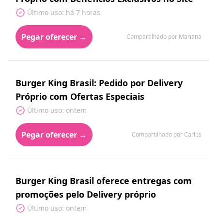
Último uso: há 7 horas
Pegar oferecer →
Compartilhado por Mariana
Burger King Brasil: Pedido por Delivery
Próprio com Ofertas Especiais
Último uso: ontem
Pegar oferecer →
Compartilhado por Carlos
Burger King Brasil oferece entregas com
promoções pelo Delivery próprio
Último uso: ontem