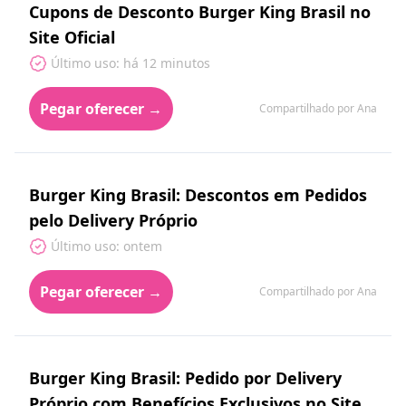
Cupons de Desconto Burger King Brasil no
Site Oficial
Último uso: há 12 minutos
Pegar oferecer →
Compartilhado por Ana
Burger King Brasil: Descontos em Pedidos
pelo Delivery Próprio
Último uso: ontem
Pegar oferecer →
Compartilhado por Ana
Burger King Brasil: Pedido por Delivery
Próprio com Benefícios Exclusivos no Site