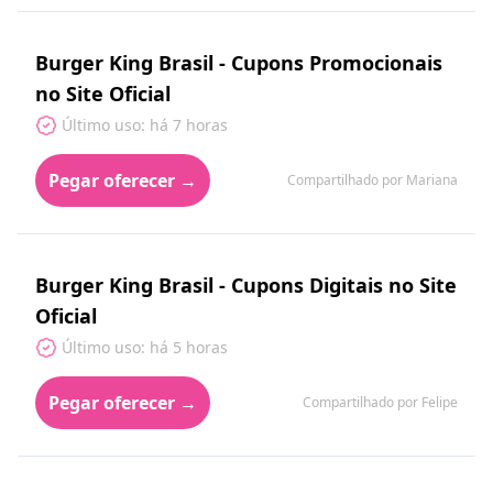
Burger King Brasil - Cupons Promocionais
no Site Oficial
Último uso: há 7 horas
Pegar oferecer →
Compartilhado por Mariana
Burger King Brasil - Cupons Digitais no Site
Oficial
Último uso: há 5 horas
Pegar oferecer →
Compartilhado por Felipe