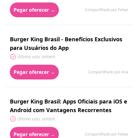
Pegar oferecer →
Compartilhado por Felipe
Burger King Brasil - Benefícios Exclusivos
para Usuários do App
Último uso: ontem
Pegar oferecer →
Compartilhado por Ana
Burger King Brasil: Apps Oficiais para iOS e
Android com Vantagens Recorrentes
Último uso: ontem
Pegar oferecer →
Compartilhado por Felipe