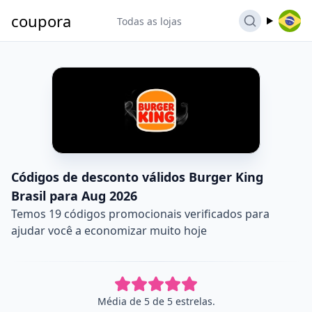
coupora
Todas as lojas
Códigos de desconto válidos Burger King
Brasil para Aug 2026
Temos 19 códigos promocionais verificados para
ajudar você a economizar muito hoje
Média de 5 de 5 estrelas.