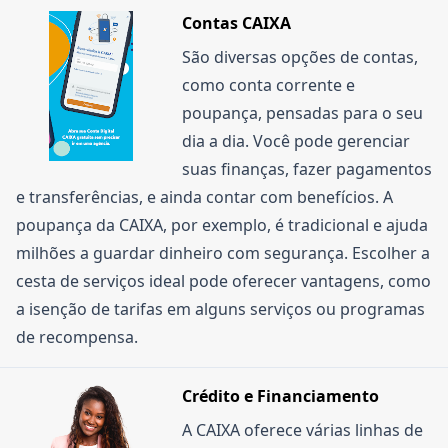
detalhadas sobre o Clube CAIXA e as vantagens
descontos na cesta de serviços, e parcerias com o
por outros benefícios.
Contas CAIXA
dos cartões também estão disponíveis nos canais
cartão Caixa Tem que dão acesso a ofertas em
São diversas opções de contas,
digitais do banco, como o aplicativo.
lojas como Natura, Marisa, Casas Bahia e
como conta corrente e
Netshoes.
poupança, pensadas para o seu
dia a dia. Você pode gerenciar
suas finanças, fazer pagamentos
e transferências, e ainda contar com benefícios. A
poupança da CAIXA, por exemplo, é tradicional e ajuda
milhões a guardar dinheiro com segurança. Escolher a
cesta de serviços ideal pode oferecer vantagens, como
a isenção de tarifas em alguns serviços ou programas
de recompensa.
Crédito e Financiamento
A CAIXA oferece várias linhas de