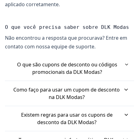
aplicado corretamente.
O que você precisa saber sobre DLK Modas
Não encontrou a resposta que procurava? Entre em
contato com nossa equipe de suporte.
O que são cupons de desconto ou códigos
promocionais da DLK Modas?
São códigos que dão descontos ou outras
Como faço para usar um cupom de desconto
vantagens em compras na loja. Eles podem
na DLK Modas?
abaixar o preço total ou oferecer outros
É simples. Você escolhe o código, copia, e na hora
benefícios.
Existem regras para usar os cupons de
de finalizar a compra, cola no campo de "Cupom
desconto da DLK Modas?
de Desconto". Às vezes, o desconto já vem
Sim, geralmente tem. Os cupons podem ter data
atrelado a um link e é aplicado sozinho.