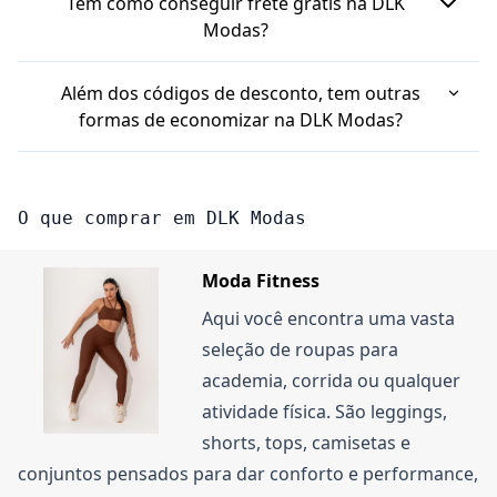
Tem como conseguir frete grátis na DLK
pra vencer, valer só pra certos produtos ou
Modas?
categorias, exigir um valor mínimo na compra, ou
Sim, a DLK Modas oferece frete grátis em
ser de uso único por cliente.
Além dos códigos de desconto, tem outras
compras acima de um certo valor. Por exemplo,
formas de economizar na DLK Modas?
acima de R$149,99 para a região Sudeste e
Sim, geralmente há descontos para quem paga à
R$349,99 para outras regiões.
vista, tipo no Pix ou boleto, que podem ser de
O que comprar em DLK Modas
10%. Fique de olho também nas promoções de
categorias específicas.
Moda Fitness
Aqui você encontra uma vasta
seleção de roupas para
academia, corrida ou qualquer
atividade física. São leggings,
shorts, tops, camisetas e
conjuntos pensados para dar conforto e performance,