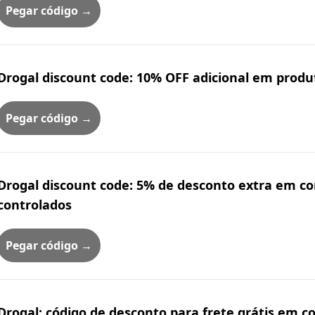
Pegar código →
Drogal discount code: 10% OFF adicional em produ
Pegar código →
Drogal discount code: 5% de desconto extra em 
controlados
Pegar código →
Drogal: código de desconto para frete grátis em c