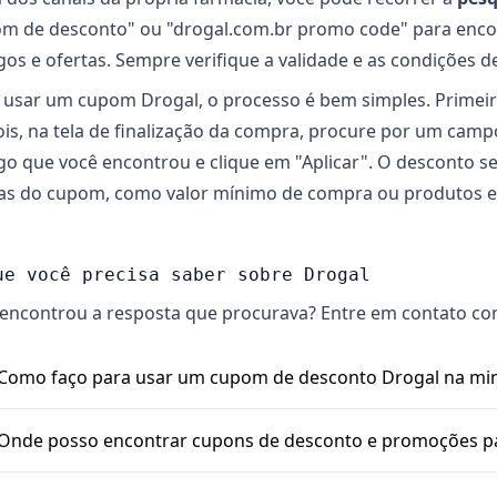
m de desconto" ou "drogal.com.br promo code" para encon
gos e ofertas. Sempre verifique a validade e as condições 
 usar um cupom Drogal, o processo é bem simples. Primeiro
is, na tela de finalização da compra, procure por um camp
go que você encontrou e clique em "Aplicar". O desconto s
as do cupom, como valor mínimo de compra ou produtos esp
ue você precisa saber sobre Drogal
encontrou a resposta que procurava? Entre em contato co
1. Como faço para usar um cupom de desconto Drogal na m
ra aplicar um cupom de desconto Drogal, você escolhe os pr
2. Onde posso encontrar cupons de desconto e promoções p
nalização da compra, vai ter um campo escrito \"Cupom de d
m ali e clicar em \"Aplicar\". O valor do desconto é calculad
 cupons e promoções da Drogal podem aparecer em vários l