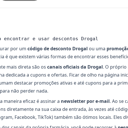
o encontrar e usar descontos Drogal
urar por um
código de desconto Drogal
ou uma
promoção
cia é que existem várias formas de encontrar esses benefíci
nte mais direta são os
canais oficiais da Drogal
. O própri
na dedicada a cupons e ofertas. Ficar de olho na página inic
umam destacar promoções ativas e até cupons para a primei
 para não perder nada.
a maneira eficaz é assinar a
newsletter por e-mail
. Ao se 
ns diretamente na sua caixa de entrada, às vezes até códi
agram, Facebook, TikTok) também são ótimos locais. Eles 
 dos canais da própria farmácia, você pode recorrer à
pesq