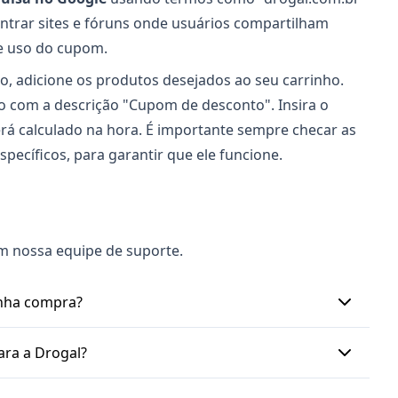
trar sites e fóruns onde usuários compartilham
de uso do cupom.
, adicione os produtos desejados ao seu carrinho.
o com a descrição "Cupom de desconto". Insira o
erá calculado na hora. É importante sempre checar as
ecíficos, para garantir que ele funcione.
m nossa equipe de suporte.
inha compra?
odutos e os adiciona ao carrinho. Na tela de
ara a Drogal?
esconto\". É só digitar ou colar o código que você
o na hora.
ugares. Fique de olho no site da Drogal, no