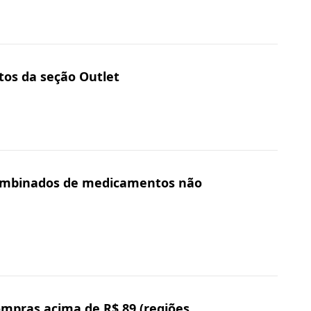
tos da seção Outlet
combinados de medicamentos não
ompras acima de R$ 89 (regiões