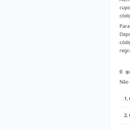
cupo
códi
Para
Depo
códi
regr
O q
Não 
Pa
fi
te
Os