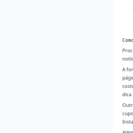
Com
Proc
notí
A fo
pági
cost
dica
Outr
cupo
Inst
Além