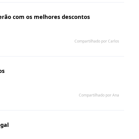
 verão com os melhores descontos
Compartilhado por Carlos
os
Compartilhado por Ana
ogal