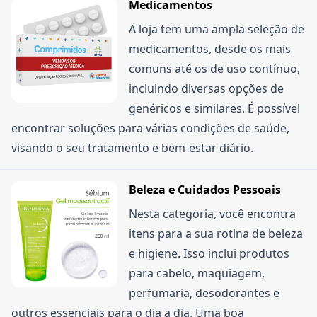
condição de frete grátis no momento.
Medicamentos
do cupom: alguns têm valor mínimo de compra,
descontos já aplicados diretamente nos produtos.
A loja tem uma ampla seleção de
são válidos apenas para produtos específicos ou
medicamentos, desde os mais
para a primeira compra. Se mesmo assim não
comuns até os de uso contínuo,
funcionar, você pode entrar em contato com o
incluindo diversas opções de
atendimento ao cliente da Drogaria Nossa Farma
genéricos e similares. É possível
via telefone, e-mail ou WhatsApp para obter ajuda.
encontrar soluções para várias condições de saúde,
visando o seu tratamento e bem-estar diário.
Beleza e Cuidados Pessoais
Nesta categoria, você encontra
itens para a sua rotina de beleza
e higiene. Isso inclui produtos
para cabelo, maquiagem,
perfumaria, desodorantes e
outros essenciais para o dia a dia. Uma boa