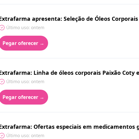
Extrafarma apresenta: Seleção de Óleos Corporai
Último uso: ontem
Pegar oferecer →
Extrafarma: Linha de óleos corporais Paixão Coty
Último uso: ontem
Pegar oferecer →
Extrafarma: Ofertas especiais em medicamentos g
Último uso: ontem