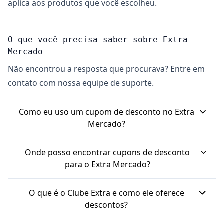
aplica aos produtos que você escolheu.
O que você precisa saber sobre Extra
Mercado
Não encontrou a resposta que procurava? Entre em
contato com nossa equipe de suporte.
Como eu uso um cupom de desconto no Extra
Mercado?
Para usar seu cupom de desconto no Extra
Onde posso encontrar cupons de desconto
Mercado, primeiro você escolhe os produtos e
para o Extra Mercado?
coloca no carrinho de compras. Na página do
Você pode encontrar cupons de desconto direto
carrinho, você vai encontrar um campo para
O que é o Clube Extra e como ele oferece
no site ou aplicativo do Extra Mercado. Além disso,
inserir o código do cupom. É só colar o código ali
descontos?
plataformas de cupons parceiras costumam listar
e confirmar para o desconto ser aplicado ao seu