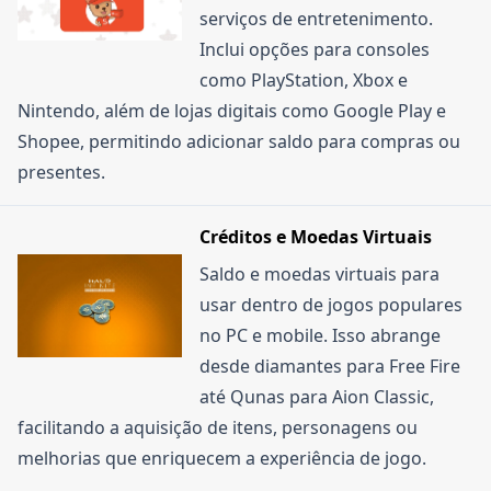
ele antes (se for limitado a um uso por conta) ou
serviços de entretenimento.
se há alguma condição específica de pagamento.
Inclui opções para consoles
Alguns cupons também são direcionados para
como PlayStation, Xbox e
categorias ou valores mínimos de compra. Em
Nintendo, além de lojas digitais como Google Play e
caso de dúvida, o suporte da Hype Games pode
Shopee, permitindo adicionar saldo para compras ou
ajudar.
presentes.
Créditos e Moedas Virtuais
Saldo e moedas virtuais para
usar dentro de jogos populares
no PC e mobile. Isso abrange
desde diamantes para Free Fire
até Qunas para Aion Classic,
facilitando a aquisição de itens, personagens ou
melhorias que enriquecem a experiência de jogo.