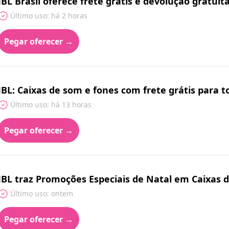
JBL Brasil oferece frete grátis e devolução gratuit
Último uso: há 2 horas
Pegar oferecer →
JBL: Caixas de som e fones com frete grátis para to
Último uso: há 13 horas
Pegar oferecer →
JBL traz Promoções Especiais de Natal em Caixas 
Último uso: ontem
Pegar oferecer →