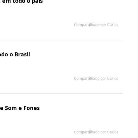
a em todo o país
Compartilhado por Carlos
do o Brasil
Compartilhado por Carlos
de Som e Fones
Compartilhado por Carlos