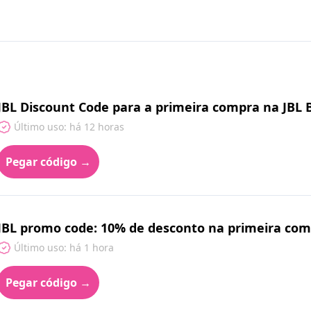
JBL Discount Code para a primeira compra na JBL B
Último uso: há 12 horas
Pegar código →
JBL promo code: 10% de desconto na primeira co
Último uso: há 1 hora
Pegar código →