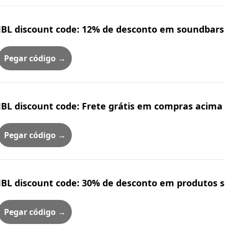
JBL discount code: 12% de desconto em soundbars 
Pegar código →
JBL discount code: Frete grátis em compras acima
Pegar código →
JBL discount code: 30% de desconto em produtos 
Pegar código →