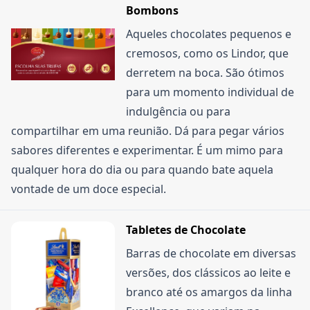
concentram produtos com desconto. Fique atento
Bombons
também às promoções sazonais, como a Black
Aqueles chocolates pequenos e
Friday, que costuma ter ofertas boas em diversos
cremosos, como os Lindor, que
produtos. A Lindt também tem um programa de
derretem na boca. São ótimos
fidelidade, o My Lindt, onde você acumula pontos
para um momento individual de
a cada compra e pode trocar por brindes.
indulgência ou para
compartilhar em uma reunião. Dá para pegar vários
sabores diferentes e experimentar. É um mimo para
qualquer hora do dia ou para quando bate aquela
vontade de um doce especial.
Tabletes de Chocolate
Barras de chocolate em diversas
versões, dos clássicos ao leite e
branco até os amargos da linha