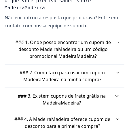
O que você precisa saber sobre
MadeiraMadeira
Não encontrou a resposta que procurava? Entre em
contato com nossa equipe de suporte.
### 1. Onde posso encontrar um cupom de
desconto MadeiraMadeira ou um código
promocional MadeiraMadeira?
Você consegue encontrar um cupom de desconto
### 2. Como faço para usar um cupom
MadeiraMadeira em vários lugares. Sites
MadeiraMadeira na minha compra?
especializados em cupons, como Cuponomia,
Usar um cupom ou código promocional
Méliuz, Cuponation, TecMundo e Cuponeria,
### 3. Existem cupons de frete grátis na
MadeiraMadeira é bem simples. Primeiro, você
costumam listar diversos códigos ativos. Além
MadeiraMadeira?
copia o código no site onde o encontrou. Depois,
disso, vale a pena ficar de olho no próprio site da
Sim, a MadeiraMadeira pode oferecer cupons de
na hora de finalizar sua compra no site da
MadeiraMadeira, especialmente na seção de
### 4. A MadeiraMadeira oferece cupom de
frete grátis em alguns períodos ou para condições
MadeiraMadeira, procure pelo campo indicado
desconto para a primeira compra?
ofertas, ou se cadastrar na newsletter deles para