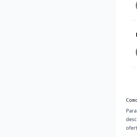
Com
Par
desc
ofer