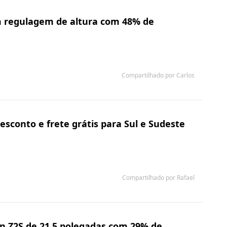
m regulagem de altura com 48% de
Compartilhado por Carlos
conto e frete grátis para Sul e Sudeste
Compartilhado por Rafael
n Z2S de 21,5 polegadas com 29% de