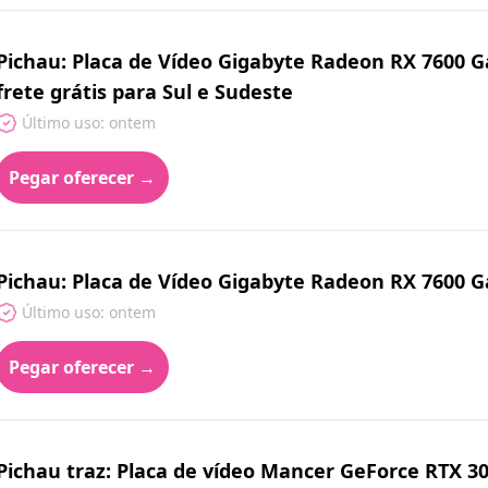
Pichau: Placa de Vídeo Gigabyte Radeon RX 7600
frete grátis para Sul e Sudeste
Último uso: ontem
Pegar oferecer →
Pichau: Placa de Vídeo Gigabyte Radeon RX 7600
Último uso: ontem
Pegar oferecer →
Pichau traz: Placa de vídeo Mancer GeForce RTX 3