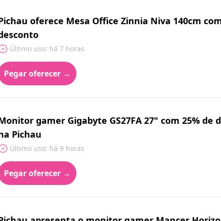
Pichau oferece Mesa Office Zinnia Niva 140cm co
desconto
Último uso: há 7 horas
Pegar oferecer →
Monitor gamer Gigabyte GS27FA 27" com 25% de des
na Pichau
Último uso: há 9 horas
Pegar oferecer →
Pichau apresenta o monitor gamer Mancer Horizo