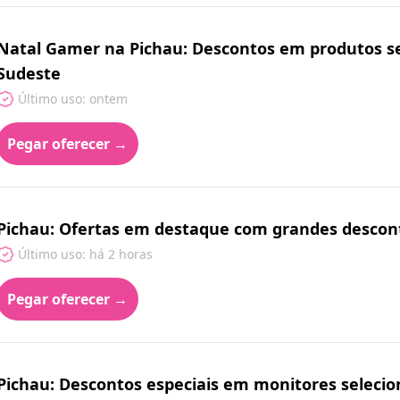
Natal Gamer na Pichau: Descontos em produtos sel
Sudeste
Último uso: ontem
Pegar oferecer →
Pichau: Ofertas em destaque com grandes descont
Último uso: há 2 horas
Pegar oferecer →
Pichau: Descontos especiais em monitores seleci