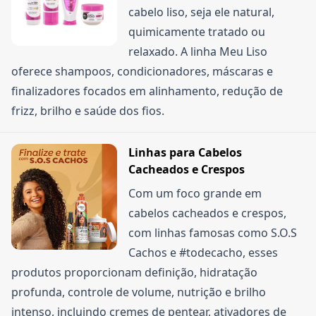
escolha o que oferece o melhor benefício para o
cabelo liso, seja ele natural,
seu carrinho.
quimicamente tratado ou
relaxado. A linha Meu Liso
oferece shampoos, condicionadores, máscaras e
finalizadores focados em alinhamento, redução de
frizz, brilho e saúde dos fios.
Linhas para Cabelos
Cacheados e Crespos
Com um foco grande em
cabelos cacheados e crespos,
com linhas famosas como S.O.S
Cachos e #todecacho, esses
produtos proporcionam definição, hidratação
profunda, controle de volume, nutrição e brilho
intenso, incluindo cremes de pentear, ativadores de