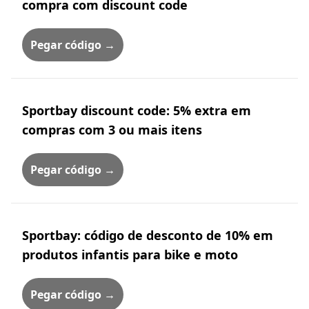
compra com discount code
Pegar código →
Sportbay discount code: 5% extra em
compras com 3 ou mais itens
Pegar código →
Sportbay: código de desconto de 10% em
produtos infantis para bike e moto
Pegar código →