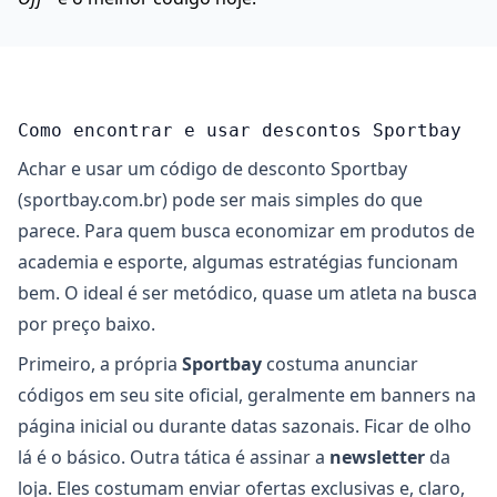
Como encontrar e usar descontos Sportbay
Achar e usar um código de desconto Sportbay
(sportbay.com.br) pode ser mais simples do que
parece. Para quem busca economizar em produtos de
academia e esporte, algumas estratégias funcionam
bem. O ideal é ser metódico, quase um atleta na busca
por preço baixo.
Primeiro, a própria
Sportbay
costuma anunciar
códigos em seu site oficial, geralmente em banners na
página inicial ou durante datas sazonais. Ficar de olho
lá é o básico. Outra tática é assinar a
newsletter
da
loja. Eles costumam enviar ofertas exclusivas e, claro,