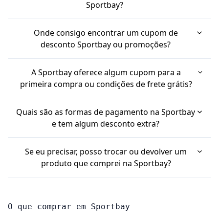
Sportbay?
É simples. Depois de escolher seus produtos e
Onde consigo encontrar um cupom de
adicioná-los ao carrinho, você vai ver um campo
desconto Sportbay ou promoções?
específico para \"cupom de desconto\" ou \"vale\"
Você pode achar cupons e ofertas direto no site
antes de finalizar a compra e calcular o frete.
A Sportbay oferece algum cupom para a
da Sportbay, na seção de \"Cupons\" ou
Basta digitar ou colar o código que você tem
primeira compra ou condições de frete grátis?
\"Ofertas\". Além disso, sites de cupons parceiros
nesse campo e aplicar. O desconto, se válido,
Sim, a Sportbay costuma ter promoções para
costumam listar \"cupom Sportbay\" ou \"código
aparece na hora no valor final do seu pedido.
Quais são as formas de pagamento na Sportbay
novos clientes, como \"cupom de primeira
promocional Sportbay\" com descontos que
e tem algum desconto extra?
compra\", para dar aquele incentivo inicial.
variam de porcentagens a frete grátis. Ficar de
A Sportbay oferece várias formas de pagamento,
Quanto ao frete grátis, as condições variam
olho nas redes sociais da Sportbay também pode
Se eu precisar, posso trocar ou devolver um
incluindo cartão de crédito e boleto bancário.
bastante. Às vezes, rola frete grátis em produtos
produto que comprei na Sportbay?
render alguma promoção.
Uma boa dica é que, para pagamentos via Pix,
específicos, ou em compras acima de um certo
Sim, pode. A Sportbay permite a troca ou
geralmente tem um desconto adicional, que pode
valor, dependendo da região. É bom checar essas
devolução de produtos sem uso. O prazo para
chegar a até 7% em alguns casos. Vale a pena
condições na página do produto ou durante a
O que comprar em Sportbay
arrependimento ou desistência costuma ser de
verificar as opções na hora de fechar seu pedido.
finalização da compra.