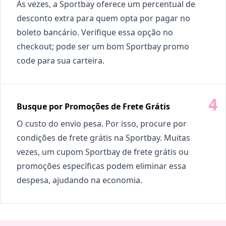
Às vezes, a Sportbay oferece um percentual de
desconto extra para quem opta por pagar no
boleto bancário. Verifique essa opção no
checkout; pode ser um bom Sportbay promo
code para sua carteira.
Busque por Promoções de Frete Grátis
O custo do envio pesa. Por isso, procure por
condições de frete grátis na Sportbay. Muitas
vezes, um cupom Sportbay de frete grátis ou
promoções específicas podem eliminar essa
despesa, ajudando na economia.