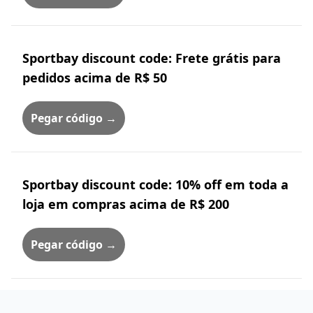
Sportbay discount code: Frete grátis para
pedidos acima de R$ 50
Pegar código →
Sportbay discount code: 10% off em toda a
loja em compras acima de R$ 200
Pegar código →