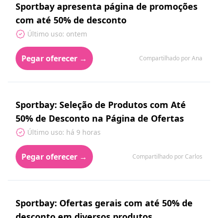
Sportbay apresenta página de promoções
com até 50% de desconto
Último uso: ontem
Pegar oferecer →
Compartilhado por Ana
Sportbay: Seleção de Produtos com Até
50% de Desconto na Página de Ofertas
Último uso: há 9 horas
Pegar oferecer →
Compartilhado por Carlos
Sportbay: Ofertas gerais com até 50% de
desconto em diversos produtos