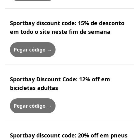
Sportbay discount code: 15% de desconto
em todo o site neste fim de semana
Pegar código →
Sportbay Discount Code: 12% off em
bicicletas adultas
Pegar código →
Sportbay discount code: 20% off em pneus