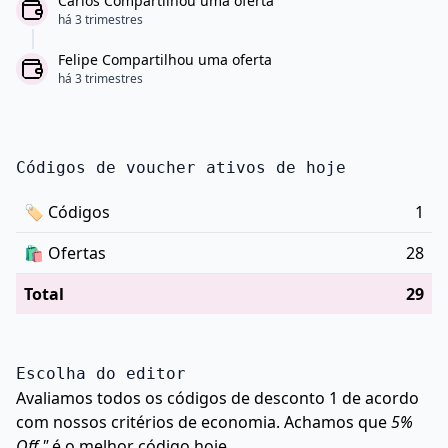
Carlos Compartilhou uma oferta
há 3 trimestres
Felipe Compartilhou uma oferta
há 3 trimestres
Códigos de voucher ativos de hoje
🏷
Códigos
1
🛍️
Ofertas
28
Total
29
Escolha do editor
Avaliamos todos os códigos de desconto 1 de acordo
com nossos critérios de economia. Achamos que
5%
Off "
é o melhor código hoje.