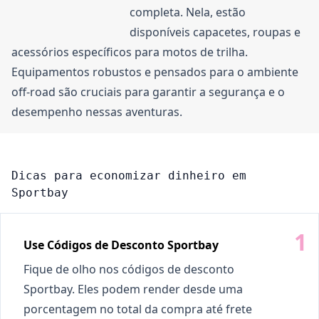
completa. Nela, estão
disponíveis capacetes, roupas e
acessórios específicos para motos de trilha.
Equipamentos robustos e pensados para o ambiente
off-road são cruciais para garantir a segurança e o
desempenho nessas aventuras.
Dicas para economizar dinheiro em
Sportbay
Use Códigos de Desconto Sportbay
Fique de olho nos códigos de desconto
Sportbay. Eles podem render desde uma
porcentagem no total da compra até frete