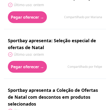
Último uso: ontem
Pegar oferecer →
Compartilhado por Mariana
Sportbay apresenta: Seleção especial de
ofertas de Natal
Último uso: ontem
Pegar oferecer →
Compartilhado por Felipe
Sportbay apresenta a Coleção de Ofertas
de Natal com descontos em produtos
selecionados