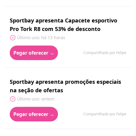
Sportbay apresenta Capacete esportivo
Pro Tork R8 com 53% de desconto
Último uso: há 13 horas
Pegar oferecer →
Compartilhado por Felipe
Sportbay apresenta promoções especiais
na seção de ofertas
Último uso: ontem
Pegar oferecer →
Compartilhado por Felipe