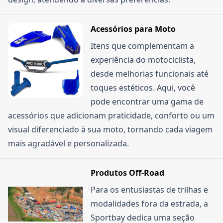
Acessórios para Moto
Itens que complementam a
experiência do motociclista,
desde melhorias funcionais até
toques estéticos. Aqui, você
pode encontrar uma gama de
acessórios que adicionam praticidade, conforto ou um
visual diferenciado à sua moto, tornando cada viagem
mais agradável e personalizada.
Produtos Off-Road
Para os entusiastas de trilhas e
modalidades fora da estrada, a
Sportbay dedica uma seção