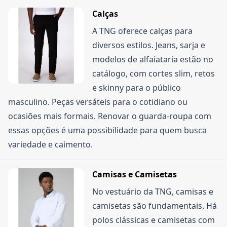
corridos após o recebimento do produto, e a
Calças
troca em até 30 dias corridos. Ambas podem ser
A TNG oferece calças para
feitas pelo link da empresa ou, no caso de trocas,
diversos estilos. Jeans, sarja e
também em lojas físicas. O produto precisa estar
modelos de alfaiataria estão no
com a etiqueta, sem indícios de uso e
catálogo, com cortes slim, retos
acompanhado da nota fiscal. Para compras feitas
e skinny para o público
em lojas físicas, a devolução por arrependimento
masculino. Peças versáteis para o cotidiano ou
não é possível; permite-se apenas a troca da
ocasiões mais formais. Renovar o guarda-roupa com
mercadoria em até 30 dias, com a nota fiscal e o
essas opções é uma possibilidade para quem busca
produto sem uso.
variedade e caimento.
Camisas e Camisetas
No vestuário da TNG, camisas e
camisetas são fundamentais. Há
polos clássicas e camisetas com