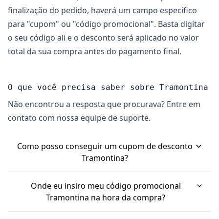
finalização do pedido, haverá um campo específico
para "cupom" ou "código promocional". Basta digitar
o seu código ali e o desconto será aplicado no valor
total da sua compra antes do pagamento final.
O que você precisa saber sobre Tramontina
Não encontrou a resposta que procurava? Entre em
contato com nossa equipe de suporte.
Como posso conseguir um cupom de desconto
Tramontina?
Existem algumas formas de encontrar um cupom
Onde eu insiro meu código promocional
de desconto Tramontina. Muitas vezes, a própria
Tramontina na hora da compra?
loja oficial oferece um código promocional de