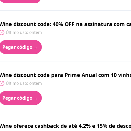
Wine discount code: 40% OFF na assinatura com ca
Último uso: ontem
Pegar código →
Wine discount code para Prime Anual com 10 vinh
Último uso: ontem
Pegar código →
Wine oferece cashback de até 4,2% e 15% de desc