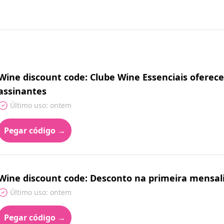
Wine discount code: Clube Wine Essenciais oferec
assinantes
Último uso: ontem
Pegar código →
Wine discount code: Desconto na primeira mensal
Último uso: ontem
Pegar código →