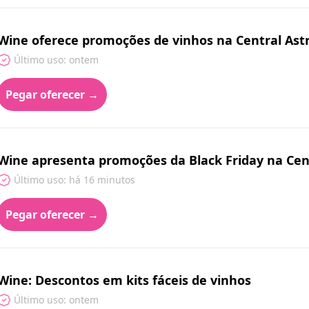
Wine oferece promoções de vinhos na Central Ast
Último uso: ontem
Pegar oferecer →
Wine apresenta promoções da Black Friday na Cen
Último uso: há 16 minutos
Pegar oferecer →
Wine: Descontos em kits fáceis de vinhos
Último uso: ontem