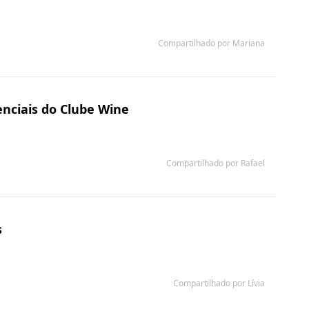
Compartilhado por Mariana
nciais do Clube Wine
Compartilhado por Rafael
s
Compartilhado por Lívia