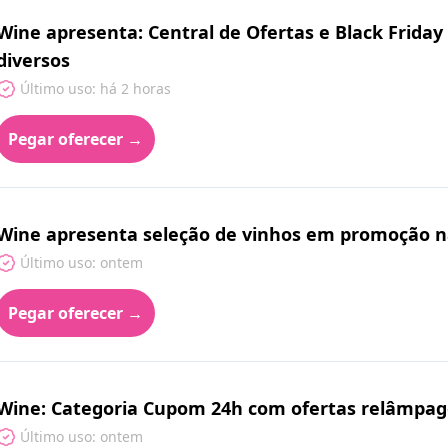
Wine apresenta: Central de Ofertas e Black Frida
diversos
Último uso: há 2 horas
Pegar oferecer →
Wine apresenta seleção de vinhos em promoção na
Último uso: ontem
Pegar oferecer →
Wine: Categoria Cupom 24h com ofertas relâmpag
Último uso: ontem