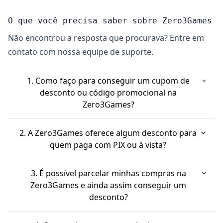
O que você precisa saber sobre Zero3Games
Não encontrou a resposta que procurava? Entre em
contato com nossa equipe de suporte.
1. Como faço para conseguir um cupom de
desconto ou código promocional na
Zero3Games?
A Zero3Games costuma ter diversas promoções e
2. A Zero3Games oferece algum desconto para
cupons. Você pode encontrar um \"Zero3Games
quem paga com PIX ou à vista?
cupom de desconto\" ou \"Zero3Games código
Sim, a Zero3Games pode oferecer descontos ou
promocional\" de algumas maneiras: eles podem
3. É possível parcelar minhas compras na
vantagens para pagamentos via PIX. Comprar
oferecer ofertas em lançamentos, produtos
Zero3Games e ainda assim conseguir um
desconto?
seus produtos à vista também pode ser uma
Nintendo selecionados ou itens mais vendidos
forma de economizar. Fique atento às ofertas
com descontos de até 70%. Fique de olho no
A Zero3Games aceita pagamento por cartão de