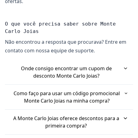
ofertas.
O que você precisa saber sobre Monte
Carlo Joias
Não encontrou a resposta que procurava? Entre em
contato com nossa equipe de suporte.
Onde consigo encontrar um cupom de
desconto Monte Carlo Joias?
Para achar um cupom de desconto Monte Carlo
Como faço para usar um código promocional
Joias, você pode procurar em sites parceiros de
Monte Carlo Joias na minha compra?
cupons. Além disso, a própria Monte Carlo
Usar um código promocional Monte Carlo Joias é
costuma disponibilizar códigos promocionais em
A Monte Carlo Joias oferece descontos para a
simples. No carrinho de compras, antes de
seu site, às vezes em banners ou na seção de
primeira compra?
finalizar seu pedido, você encontrará um campo
"Sale" ou "Off". Cadastrar-se na newsletter da loja